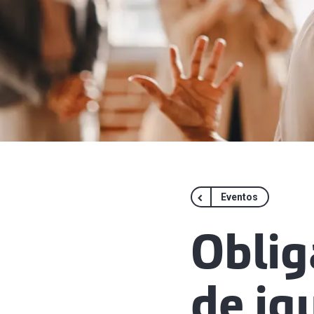
Eventos
Oblig
de ig