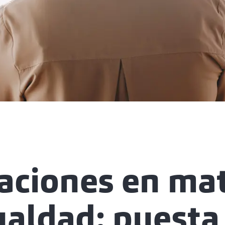
aciones en mat
ualdad: puesta 