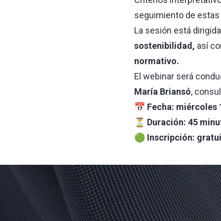
seguimiento de estas
La sesión está dirigida
sostenibilidad,
así c
normativo.
El webinar será condu
María Briansó
, consu
📅 Fecha: miércoles 
⏳ Duración: 45 minu
🟢 Inscripción: gratu