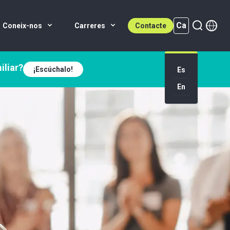
Ca
Coneix-nos
Carreres
Contacte
iliar?
¡Escúchalo!
Es
En
Ca (active)