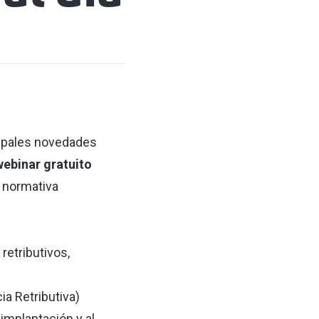
cipales novedades
webinar gratuito
a normativa
retributivos,
a Retributiva)
 implantación y al