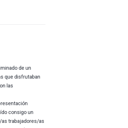
liminado de un
as que disfrutaban
on las
presentación
aído consigo un
/as trabajadores/as