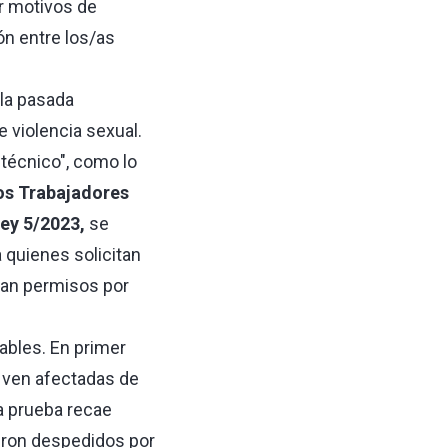
r motivos de
ón entre los/as
 la pasada
e violencia sexual.
 técnico", como lo
os Trabajadores
ley 5/2023,
se
 quienes solicitan
itan permisos por
ables. En primer
e ven afectadas de
la prueba recae
eron despedidos por