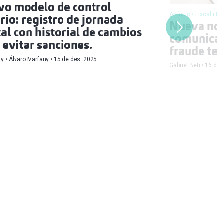
o modelo de control
Artículo
Fiscal i
rio: registro de jornada
Nueva n
tal con historial de cambios
comunica
 evitar sanciones.
fraude t
ly
Álvaro Marfany
15 de des. 2025
Gabriel Beti
16 d