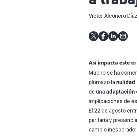
a traba
Víctor Alconero Día
Así impacta este er
Mucho se ha comen
plumazo la
nulidad
de una
adaptación 
implicaciones de e
El 22 de agosto entr
paritaria y presenc
cambio inesperado: 