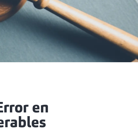
Error en
erables