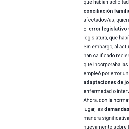
que habían solicita
conciliación famili
afectados/as, quien
El
error legislativo
legislatura, que hab
Sin embargo, al actu
han calificado recie
que incorporaba las
empleó por error una
adaptaciones de j
enfermedad o interve
Ahora, con la normat
lugar, las
demandas 
manera significativa
nuevamente sobre l