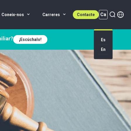
Ca
Coneix-nos
Carreres
Contacte
iliar?
¡Escúchalo!
Es
En
Ca (active)