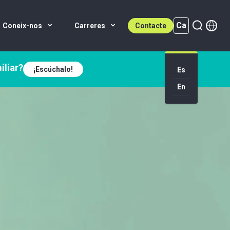
Ca
Coneix-nos
Carreres
Contacte
iliar?
¡Escúchalo!
Es
En
Ca (active)