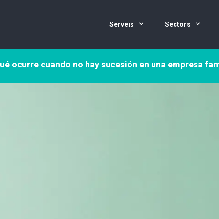
Serveis
Sectors
ué ocurre cuando no hay sucesión en una empresa fam