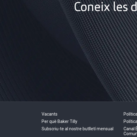
Coneix les 
Vacants
Políti
Per què Baker Tilly
Polític
Subscriu-te al nostre butlletí mensual
Canal 
Comun