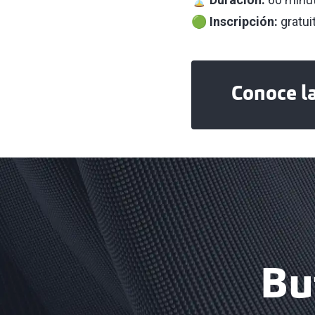
🟢
Inscripción:
gratui
Conoce l
Bu