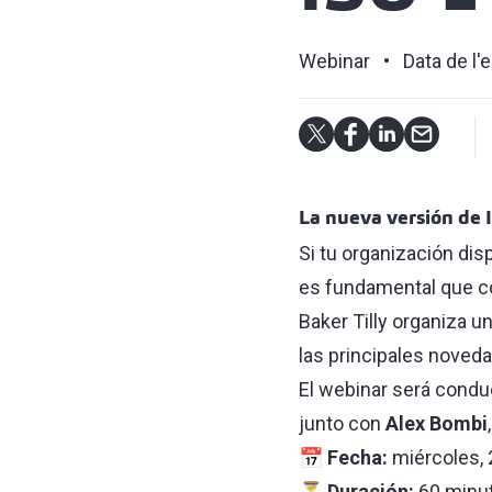
Webinar
Data de l'
La nueva versión de 
Si tu organización di
es fundamental que co
Baker Tilly organiza u
las principales noved
El webinar será condu
junto con ⁠
Alex Bombi
📅
Fecha:
miércoles, 
⏳
Duración:
60 minu