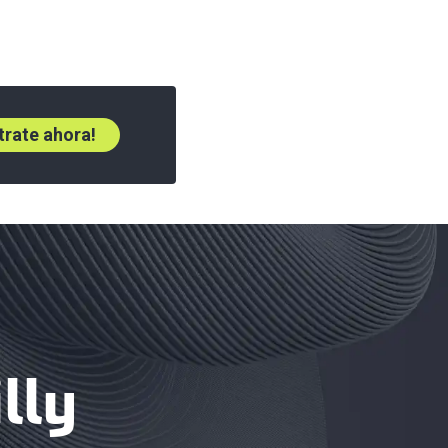
trate ahora!
lly