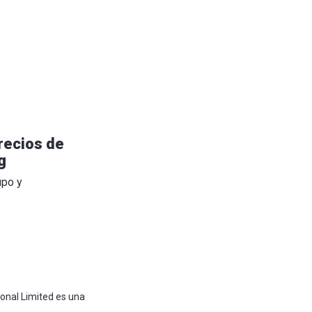
recios de
g
upo y
ional Limited es una