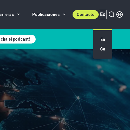
Es
arreras
Publicaciones
Contacto
cha el podcast!
Es (active)
En
Ca