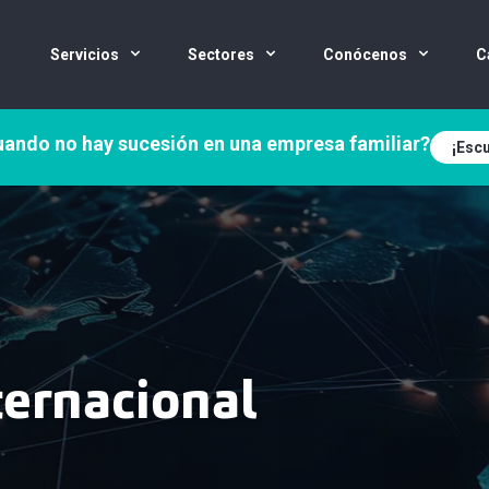
Servicios
Sectores
Conócenos
C
ando no hay sucesión en una empresa familiar?
¡Escu
ternacional