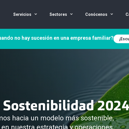
Servicios
Sectores
Conócenos
C
ando no hay sucesión en una empresa familiar?
¡Escu
Sostenibilidad 202
os hacia un modelo más sostenible,
 en nuestra estrategia y operaciones.