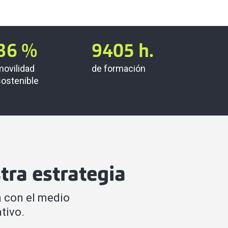
36
%
9405
h.
movilidad
de formación
sostenible
tra estrategia
 con el medio
tivo.