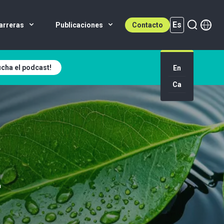
Es
arreras
Publicaciones
Contacto
cha el podcast!
Es (active)
En
Ca
4