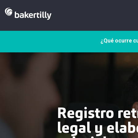
¿Qué ocurre cu
Registro ret
legal y elab