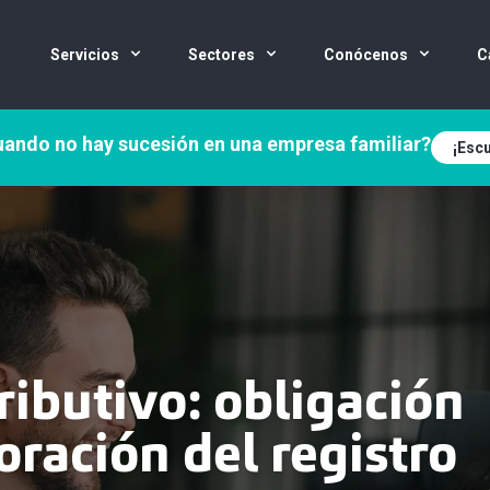
Servicios
Sectores
Conócenos
C
ando no hay sucesión en una empresa familiar?
¡Escu
ributivo: obligación
oración del registro