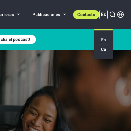
Es
arreras
Publicaciones
Contacto
cha el podcast!
Es (active)
En
Ca