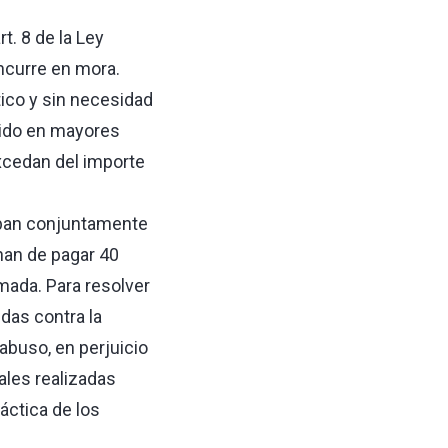
t. 8 de la Ley
ncurre en mora.
tico y sin necesidad
rrido en mayores
xcedan del importe
aban conjuntamente
 han de pagar 40
amada. Para resolver
idas contra la
abuso, en perjuicio
ales realizadas
áctica de los