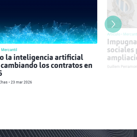
Artículo
Mercant
Impugna
sociales
Mercantil
 la inteligencia artificial
ampliaci
 cambiando los contratos en
Guillem Perramo
6
 Chas
23 mar 2026