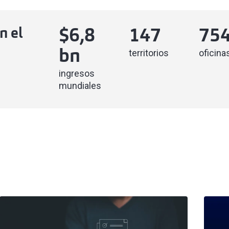
n el
$
6,8
147
75
territorios
oficina
bn
ingresos
mundiales