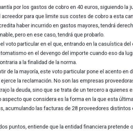
cuantía por los gastos de cobro en 40 euros, siguiendo la j
l acreedor para que limite sus costes de cobro a esta can
credita haber incurrido en gastos mayores, tendrá derech
ble, pero en ese caso, tendrá que probarlo.
el voto particular en el que, entrando en la casuística de
utomatismo en el devengo del importe cuando eso da luga
ontraria a la finalidad de la norma.
ntir de la mayoría, este voto particular pone el acento en
 ejerce la reclamación. No son las empresas proveedoras
ajo la deuda, sino que se trata de un tercero a quienes 
o aspecto que considera es la forma en la que esta última
s, acumulando las facturas de 28 proveedores distintos 
dos puntos, entiende que la entidad financiera pretende 