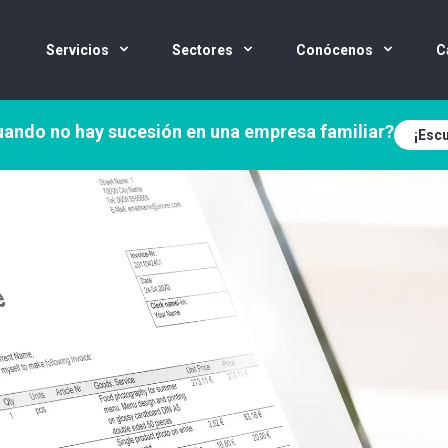
Servicios
Sectores
Conócenos
C
ando no hay sucesión en una empresa familiar?
¡Escu