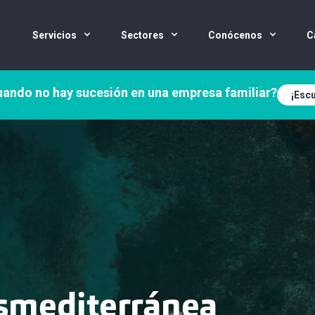
Servicios
Sectores
Conócenos
C
ando no hay sucesión en una empresa familiar?
¡Escu
smediterránea