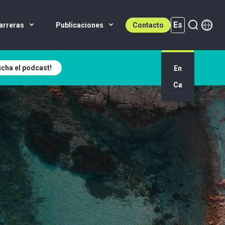
Es
arreras
Publicaciones
Contacto
cha el podcast!
Es (active)
En
Ca