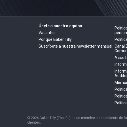
Únete a nuestro equipo
Políti
Vacantes
person
Por qué Baker Tilly
Polític
Suscríbete a nuestra newsletter mensual
Canal 
Comun
Aviso 
Inform
Inform
Audito
Memori
Polític
Políti
Políti
© 2026 Baker Tilly (España) es un miembro independiente de Baker
clientes.