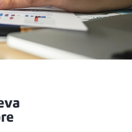
eva
bre