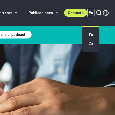
Es
arreras
Publicaciones
Contacto
cha el podcast!
Es (active)
En
Ca