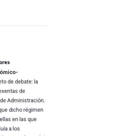
ores
nómico-
eto de debate: la
 exentas de
de Administración.
 que dicho régimen
ellas en las que
uía a los