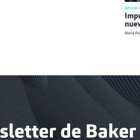
Artículo
Impu
nuev
Maria Ri
letter de Baker 