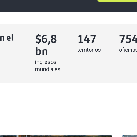
n el
$
6,8
147
75
territorios
oficina
bn
ingresos
mundiales