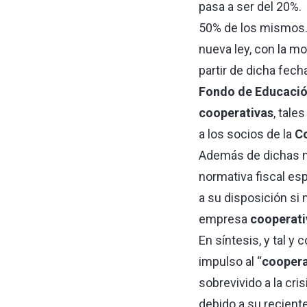
pasa a ser del 20%. 
50% de los mismos. 
nueva ley, con la mo
partir de dicha fech
Fondo de Educació
cooperativas
, tale
a los socios de la
C
Además de dichas 
normativa fiscal esp
a su disposición si 
empresa
cooperati
En síntesis, y tal y
impulso al “
coopera
sobrevivido a la cri
debido a su recient