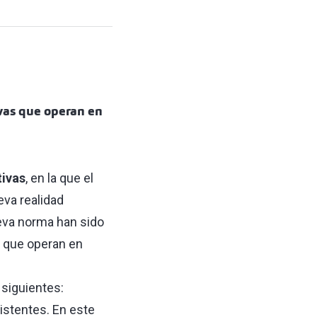
ivas que operan en
tivas
, en la que el
eva realidad
eva norma han sido
que operan en
 siguientes:
xistentes. En este