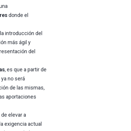
 una
res
donde el
la introducción del
ión más ágil y
presentación del
as
, es que a partir de
 ya no será
ción de las mismas,
las aportaciones
de elevar a
la exigencia actual