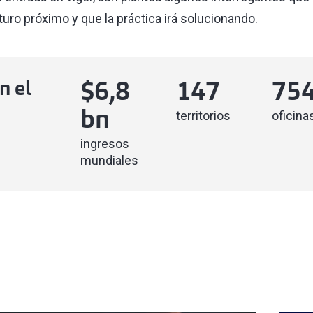
uro próximo y que la práctica irá solucionando.
n el
$
6,8
147
75
territorios
oficina
bn
ingresos
mundiales