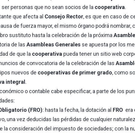
n ser personas que no sean socios de la
cooperativa
.
ante que afecta al
Consejo Rector
, es que en caso de c
ausa de fuerza mayor, el mismo órgano podrá nombrar, c
bro sustituto hasta la celebración de la próxima
Asamble
oria de las
Asambleas Generales
se apuesta por los me
idad de que la
cooperativa
pueda tener un sitio web corpo
anuncios de convocatoria de la celebración de las
Asambl
tipos nuevos de
cooperativas de primer grado
, como so
a integral
.
onómico o contable cabe especificar, a parte de los pu
dades:
bligatorio (FRO)
: hasta la fecha, la dotación al
FRO
era 
vo, una vez deducidas las pérdidas de cualquier naturalez
de la consideración del impuesto de sociedades; con la nu