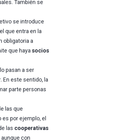
uales. También se
etivo se introduce
l que entra en la
 obligatoria a
mite que haya
socios
ólo pasan a ser
r
. En este sentido, la
rmar parte personas
e las que
 es por ejemplo, el
 de las
cooperativas
, aunque con