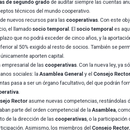
as de segundo grado
de auditar siempre las cuentas an
ceptos técnicos del mundo cooperativo.
n de nuevos recursos para las
cooperativas
. Con este obj
cio, el llamado
socio temporal
. El
socio temporal
es aque
plazo que no podrá exceder de cinco años, y la aportación
nferior al 50% exigido al resto de socios. También se per
únicamente aporten capital.
n empresarial de las
cooperativas
. Con la nueva ley, ya s
anos sociales: la
Asamblea General
y el
Consejo Recto
ntas pasa a ser un órgano facultativo, del que podrán fo
erativa
.
sejo Rector
asume nuevas competencias, restándolas d
ban parte del orden competencial de la
Asamblea
, como
 de la dirección de las
cooperativas
, o la participación
ticipación. Asimismo, los miembros del
Consejo Rector