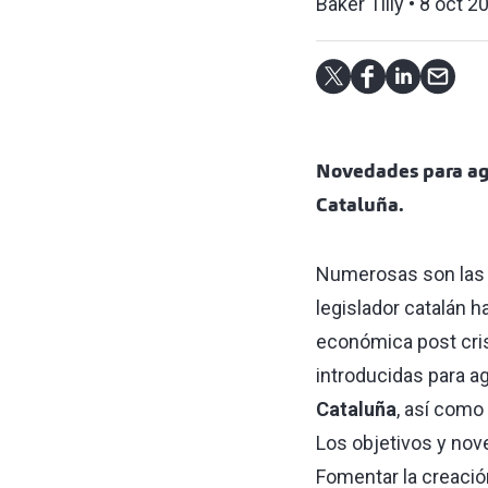
Baker Tilly
8 oct 2
Novedades para agi
Cataluña.
Numerosas son las 
legislador catalán h
económica post cris
introducidas para agi
Cataluña
, así como
Los objetivos y nove
Fomentar la creaci