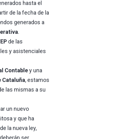
generados hasta el
ir de la fecha de la
ondos generados a
erativa
.
FEP
de las
les y asistenciales
al Contable
y una
e Cataluña
, estamos
 de las mismas a su
dar un nuevo
xitosa y que ha
de la nueva ley,
 deberán ser