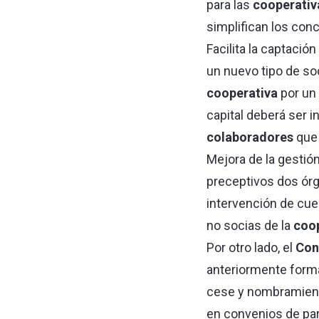
para las
cooperativ
simplifican los con
Facilita la captació
un nuevo tipo de so
cooperativa
por un 
capital deberá ser i
colaboradores
que 
Mejora de la gestió
preceptivos dos órg
intervención de cue
no socias de la
coop
Por otro lado, el
Con
anteriormente forma
cese y nombramiento
en convenios de par