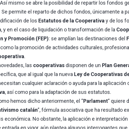
Así mismo se abre la posibilidad de repartir los fondos 
Se permite el reparto de dichos fondos, únicamente a part
dificación de los
Estatutos de la Cooperativa
y de los f
a, y en el caso de liquidación o transformación de la
Coop
n y Promoción (FEP)
: se amplían las destinaciones del
s como la promoción de actividades culturales, profesiona
ooperativa
.
novedades, las
cooperativas
disponen de un
Plan Gener
ecífica, que al igual que la nueva
Ley de Cooperativas d
necesitan cualquier aclaración o ayuda para la aplicación
va
, así como para la adaptación de sus estatutos.
 como hemos dicho anteriormente, el “
Parlament
” quiere 
tivismo catalán
”, fórmula asociativa que ha resultado e
sis económica. No obstante, la aplicación e interpretación 
e entrada en vigor, aún plantea algunos interrogantes que