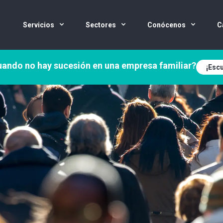
Servicios
Sectores
Conócenos
C
ando no hay sucesión en una empresa familiar?
¡Escu