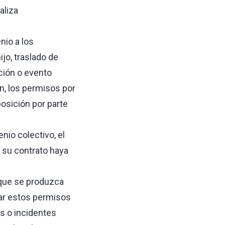
aliza
nio a los
jo, traslado de
ación o evento
n, los permisos por
osición por parte
nio colectivo, el
 su contrato haya
 que se produzca
itar estos permisos
s o incidentes