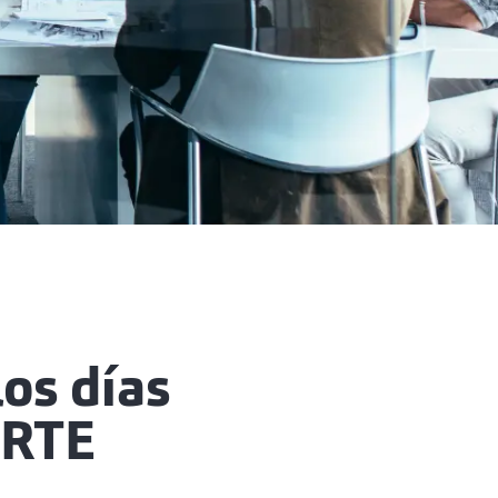
os días
ERTE