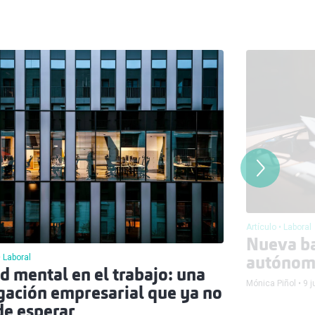
Artículo
Laboral
Nueva b
Laboral
autónomo
d mental en el trabajo: una
Mónica Piñol
9 j
gación empresarial que ya no
e esperar