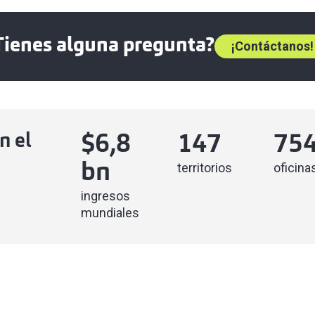
Tienes alguna pregunta?
¡Contáctanos!
n el
$
6,8
147
75
territorios
oficina
bn
ingresos
mundiales