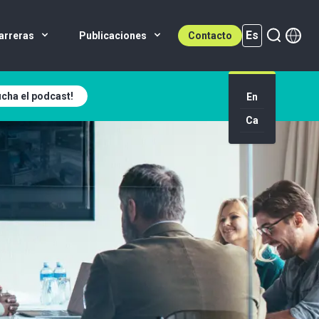
Es
arreras
Publicaciones
Contacto
cha el podcast!
Es (active)
En
Ca