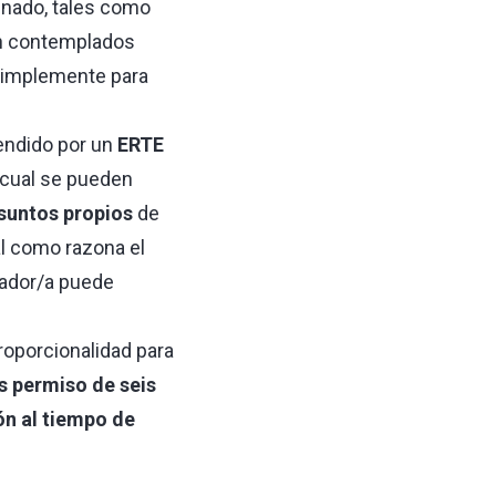
minado, tales como
an contemplados
 simplemente para
endido por un
ERTE
 cual se pueden
suntos propios
de
al como razona el
ajador/a puede
proporcionalidad para
s permiso de seis
ón al tiempo de