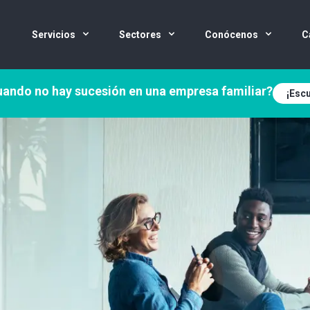
Servicios
Sectores
Conócenos
C
ando no hay sucesión en una empresa familiar?
¡Escu