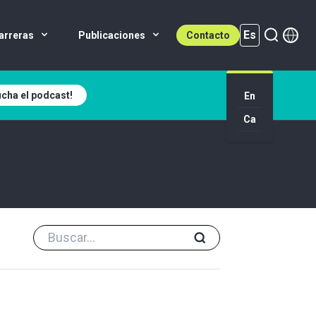
Es
arreras
Publicaciones
Contacto
cha el podcast!
Es (active)
En
Ca