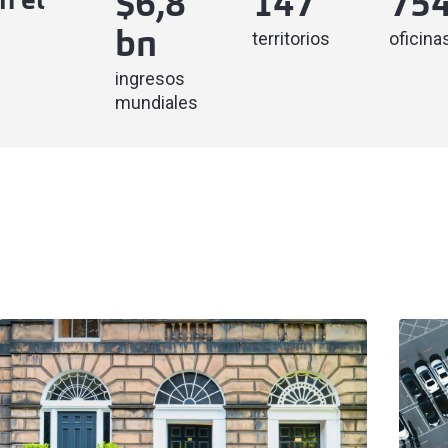
n el
$
6,8
147
75
territorios
oficina
bn
ingresos
mundiales