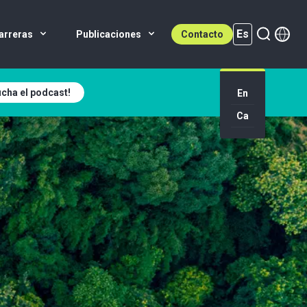
Es
arreras
Publicaciones
Contacto
cha el podcast!
Es (active)
En
Ca