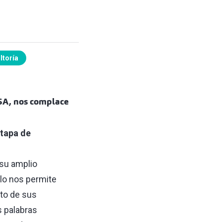
ltoría
ESA, nos complace
tapa de
 su amplio
Ello nos permite
nto de sus
s palabras