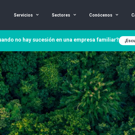
Servicios
Sectores
Conócenos
C
ando no hay sucesión en una empresa familiar?
¡Escu