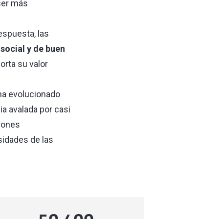
 ser más
espuesta, las
social y de buen
orta su valor
ha evolucionado
ia avalada por casi
iones
sidades de las