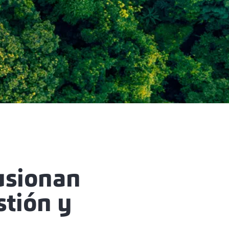
usionan
stión y