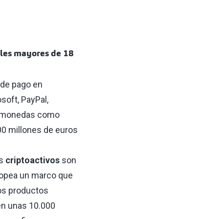
oles mayores de 18
de pago en
soft, PayPal,
ptomonedas como
0 millones de euros
os
criptoactivos
son
uropea un marco que
tos productos
en unas 10.000