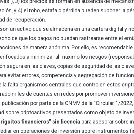
vas”), 3) los precios se forman en ausencia de mecani
ción, y 4) el robo, estafa o pérdida pueden suponer la pé
dad de recuperación.
on un activo que se almacena en una cartera digital y n
hecho de que los pagos no puedan rastrearse entre el emis
acciones de manera anónima. Por ello, es recomendable 
enfocados a minimizar al máximo los riesgos (responsabi
n segura en las claves, copias de seguridad de las claves
ra evitar errores, competencia y segregación de funcione
e la falta organismos centrales que controlen estos cript
rado miles de cuentas en redes por promover inversione
publicación por parte de la CNMV de la “Circular 1/2022,
idad sobre criptoactivos presentados como objeto de invers
iriguitos financieros” sin licencia
para asesorar sobre i
mediar en operaciones de inversión sobre instrumentos fi