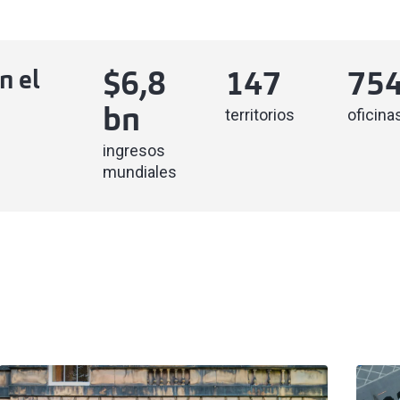
n el
$
6,8
147
75
territorios
oficina
bn
ingresos
mundiales