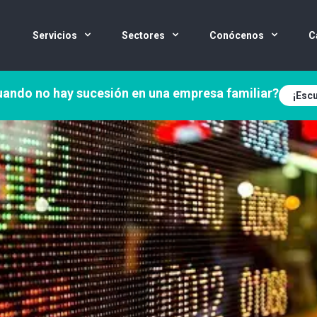
Servicios
Sectores
Conócenos
C
ando no hay sucesión en una empresa familiar?
¡Escu