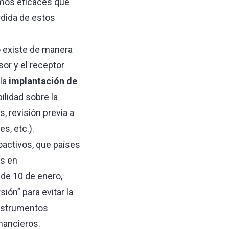
smos eficaces que
rdida de estos
o existe de manera
or y el receptor
la
implantación de
lidad sobre la
, revisión previa a
s, etc.).
oactivos, que países
s en
 de 10 de enero,
ión” para evitar la
nstrumentos
nancieros.