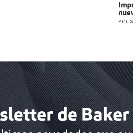
Impu
nuev
Maria Ri
letter de Baker 