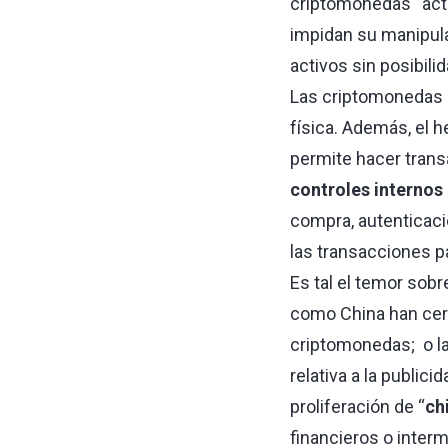
criptomonedas “acti
impidan su manipula
activos sin posibili
Las criptomonedas s
física. Además, el 
permite hacer trans
controles internos
compra, autenticació
las transacciones pa
Es tal el temor sobr
como China han cer
criptomonedas; o la 
relativa a la public
proliferación de “
ch
financieros o inter