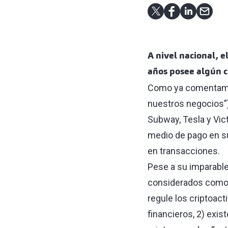
A nivel nacional, 
años posee algún c
Como ya comentamos
nuestros negocios
”
Subway, Tesla y Vic
medio de pago en s
en transacciones.
Pese a su imparable
considerados com
regule los criptoact
financieros, 2) exi